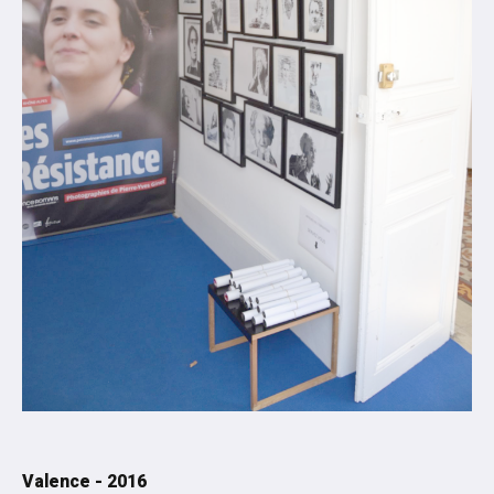
TRAVAUX D'ÉLÈVES
Odyssées, voyages intimes au singulier
De leurs propres ailes
Résidences avec
Corps et décor. Les gestes au travail
Nos mémoires, notre quartier
Missak Manouchian. Ce héros pas comme les autres
"Ce cœur qui haïssait la guerre"
Classe Engagée à la mémoire du Groupe Manouchian
Cérémonie du 21 février 2024
Exposition Missak Manouchian
Etrange miroir - Atlas cinéma
Luigi au cinéma
C'est aussi mon histoire !
Valence - 2016
Paysages-Traces