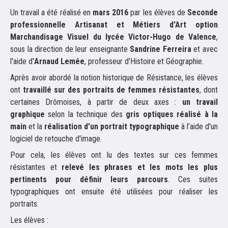
Focus, le journal connecté des lycéens
Un travail a été réalisé en
mars 2016
par les élèves de
Seconde
professionnelle Artisanat et Métiers d'Art option
Et toi, que faisais-tu en mars 2020 ?
Marchandisage Visuel du lycée Victor-Hugo de Valence
,
Parole à…
sous la direction de leur enseignante
Sandrine Ferreira
et avec
Galerie photo
l'aide d'
Arnaud Lemée
, professeur d'Histoire et Géographie.
Le photographe invité
Après avoir abordé la notion historique de Résistance, les élèves
ont
travaillé sur des portraits de femmes résistantes
, dont
Esclavage et crimes contre l’humanité
certaines Drômoises, à partir de deux axes :
un travail
Enfants et adolescents dans la tourmente de l'Histoire
graphique
selon la technique des
gris optiques réalisé à la
Des clics et des mots
main
et la
réalisation d’un portrait typographique
à l’aide d'un
logiciel de retouche d'image.
Autres Amériques
Migrants d'hier, d'aujourd'hui, et moi
Pour cela, les élèves ont lu des textes sur ces femmes
résistantes et
relevé les phrases et les mots les plus
Focus n°4 - Engagé.e.s
pertinents pour définir leurs parcours
. Ces suites
Focus n°3 - Histoire(s) de murs
typographiques ont ensuite été utilisées pour réaliser les
Histoire arménienne en slam
portraits.
Les Lointains
Les élèves :