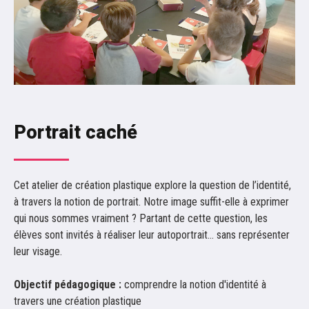
Focus n°2 - Banlieue(s)
Focus n°1 - Les réfugiés
Femmes en résistance
Femmes en résistance
Marcher jusqu'à vos rêves
Regards sur l'autre et l'ailleurs
Portrait caché
Une abeille d’Arménie recomposée
Huaqiao
Huaqiao
Cet atelier de création plastique explore la question de l’identité,
Rencontre avec Annie Agopian
à travers la notion de portrait. Notre image suffit-elle à exprimer
qui nous sommes vraiment ? Partant de cette question, les
EXPOSITIONS
élèves sont invités à réaliser leur autoportrait… sans représenter
leur visage.
Objectif pédagogique :
comprendre la notion d'identité à
travers une création plastique