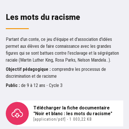
TRAVAUX D'ÉLÈVES
Odyssées, voyages intimes au singulier
Les mots du racisme
De leurs propres ailes
Résidences avec
Corps et décor. Les gestes au travail
Partant d'un conte, ce jeu d'équipe et d'association d'idées
permet aux élèves de faire connaissance avec les grandes
Nos mémoires, notre quartier
figures qui se sont battues contre l'esclavage et la ségrégation
Missak Manouchian. Ce héros pas comme les autres
raciale (Martin Luther King, Rosa Parks, Nelson Mandela...).
"Ce cœur qui haïssait la guerre"
Objectif pédagogique :
comprendre les processus de
Classe Engagée à la mémoire du Groupe Manouchian
discrimination et de racisme
Cérémonie du 21 février 2024
Public :
de 9 à 12 ans - Cycle 3
Exposition Missak Manouchian
Etrange miroir - Atlas cinéma
Télécharger la fiche documentaire
Luigi au cinéma
"Noir et blanc : les mots du racisme"
C'est aussi mon histoire !
[application/pdf] - 1 003,22 KB
Paysages-Traces