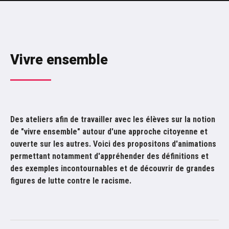
ACTION ÉDUCATIVE
Partons en voyage
Les visites guidées
Vivre ensemble
Vivons tous ensemble
Comprendre le siècle des génocides
Découvrir les migrations
Construire le vivre ensemble
Des ateliers afin de travailler avec les élèves sur la notion
Les visites guidées
de "vivre ensemble" autour d'une approche citoyenne et
ouverte sur les autres. Voici des propositons d'animations
LES ATELIERS DU PHOTOPÔLE
permettant notamment d'appréhender des définitions et
RESSOURCES PÉDAGOGIQUES
des exemples incontournables et de découvrir de grandes
figures de lutte contre le racisme.
Le génocide des Arméniens
Les expos photo
24 avril