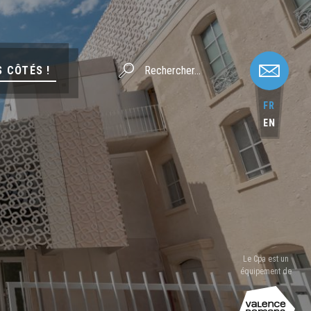
S CÔTÉS !
FR
EN
Le Cpa est un
équipement de