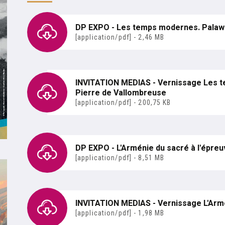
temps
DP EXPO - Les temps modernes. Palawan
[application/pdf] - 2,46 MB
janvier au 1er septembre 2024
INVITATION MEDIAS - Vernissage Les t
Pierre de Vallombreuse
[application/pdf] - 200,75 KB
janvier au 1er septembre 2024
n "En résistance. Missak, Mélinée et les Autres"
DP EXPO - L'Arménie du sacré à l'épre
[application/pdf] - 8,51 MB
nce. Missak, Mélinée et les Autres
INVITATION MEDIAS - Vernissage L'Armé
[application/pdf] - 1,98 MB
hargez l'invitation au vernissage 30-01-2024