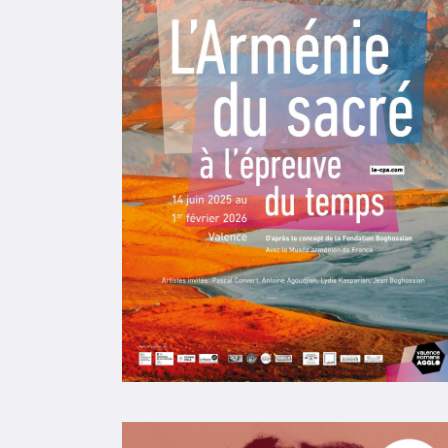
[application/pdf] - 115,14 KB
DP EXPO - "La terre où est né le soleil" - 31 
[application/pdf] - 676,58 KB