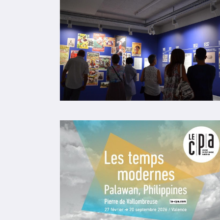
DP EXPO - L'Arménie du sacré à l'épreuve du 
[application/pdf] - 8,51 MB
DP EXPO - "La terre où est né le soleil" - 31 
[application/pdf] - 676,58 KB
DP EXPO - En résistance. Missak, Mélinée et l
[application/pdf] - 6,48 MB
INVITATION MEDIAS - Vernissage Les temps mo
[application/pdf] - 200,75 KB
D