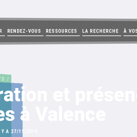
R
RENDEZ-VOUS
RESSOURCES
LA RECHERCHE
À VO
TS
tion et présen
s à Valence
 Y A 27/11/2019