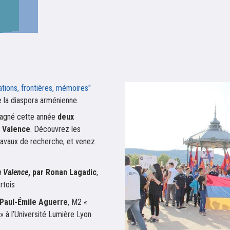
ations, frontières, mémoires"
e la diaspora arménienne.
pagné cette année
deux
à Valence
. Découvrez les
ravaux de recherche, et venez
 Valence
, par Ronan Lagadic
,
rtois
 Paul-Émile Aguerre
, M2 «
 à l’Université Lumière Lyon