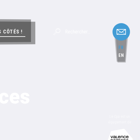
S CÔTÉS !
FR
EN
ces
Le Cpa est un
équipement de