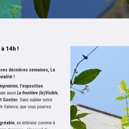
à 14h !
 ces dernières semaines, Le
ialité !
mpreintes
,
l'exposition
mais aussi
La frontière (In)Visible
,
t Gontier
. Sans oublier notre
de Valence
, que vous pourrez
agréable
, en intérieur comme à