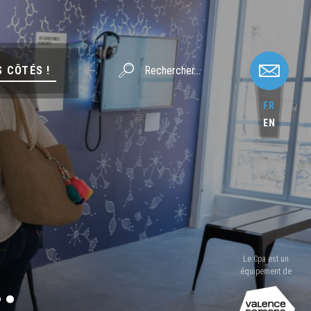
S CÔTÉS !
FR
EN
Le Cpa est un
.
équipement de