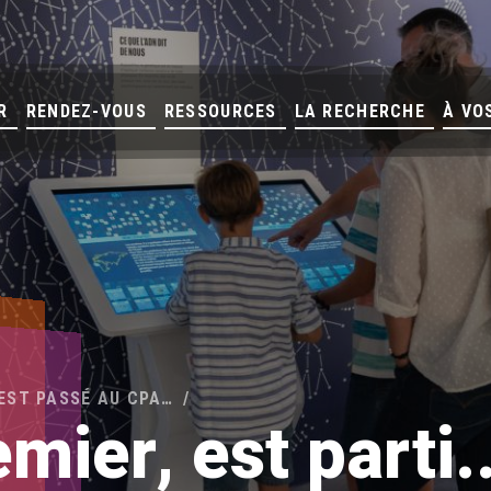
R
RENDEZ-VOUS
RESSOURCES
LA RECHERCHE
À VO
’EST PASSÉ AU CPA…
emier, est parti..