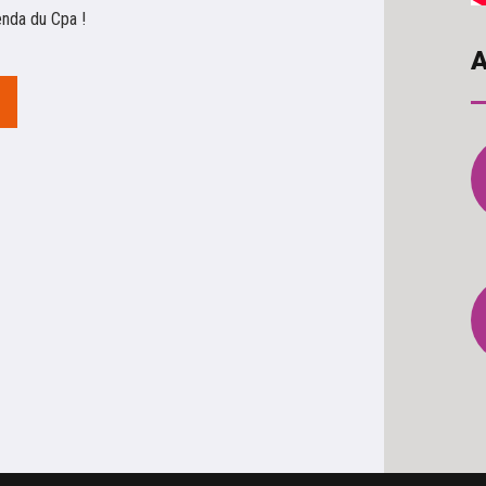
enda du Cpa !
A