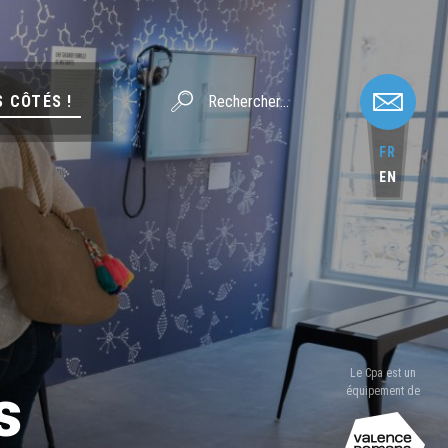
S CÔTÉS !
FR
EN
Le Cpa est un
s
équipement de