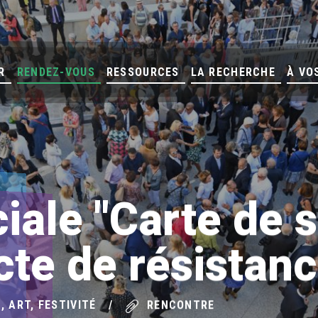
R
RENDEZ-VOUS
RESSOURCES
LA RECHERCHE
À VO
iale "Carte de s
cte de résistan
, ART, FESTIVITÉ
RENCONTRE