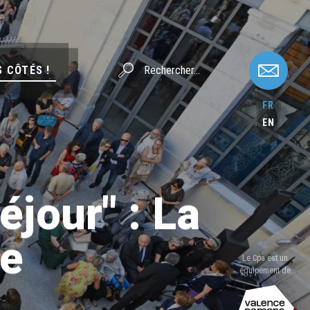
S CÔTÉS !
FR
EN
éjour" : La
ce
Le Cpa est un
équipement de