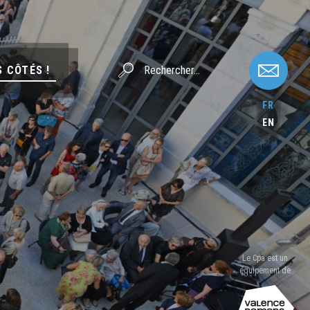
S CÔTÉS !
FR
EN
Le Cpa est un
équipement de