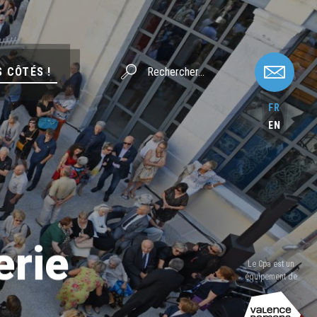
S CÔTÉS !
FR
EN
erie
Le Cpa est un
équipement de