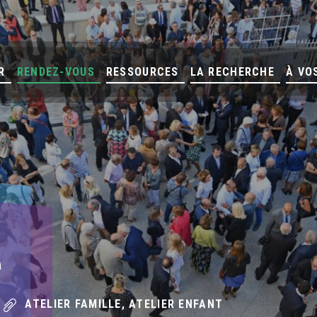
R
RENDEZ-VOUS
RESSOURCES
LA RECHERCHE
À VO
e
ATELIER FAMILLE, ATELIER ENFANT