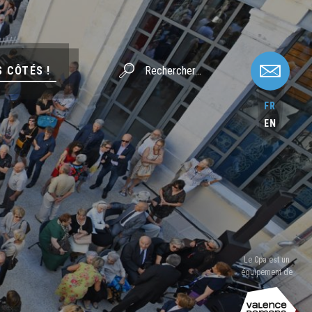
S CÔTÉS !
FR
EN
Le Cpa est un
équipement de