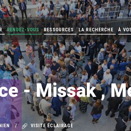
R
RENDEZ-VOUS
RESSOURCES
LA RECHERCHE
À VO
ce - Missak , M
NIEN
VISITE ÉCLAIRAGE