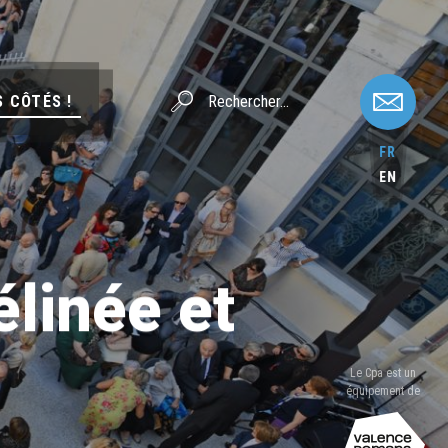
S CÔTÉS !
FR
EN
élinée et
Le Cpa est un
équipement de