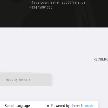
14 rue Louis Gallet, 26000 Valence
+33475801300
RECHER
Made by 6tematik
Powered by
Translate