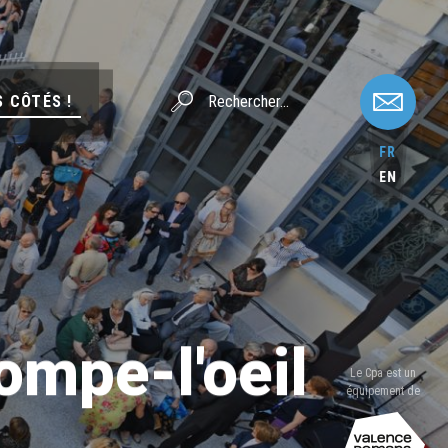
S CÔTÉS !
FR
EN
rompe-l'oeil
Le Cpa est un
équipement de