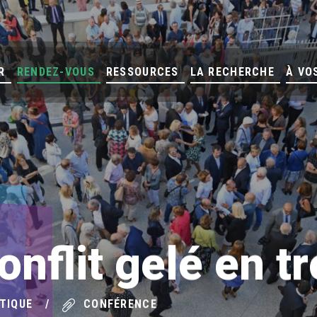
R
RENDEZ-VOUS
RESSOURCES
LA RECHERCHE
À VO
onflit gelé en t
TIQUE
CONFÉRENCE