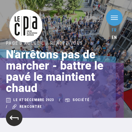
FR
EN
PAGE D'ACCUEIL
RENDEZ-VOUS
N'arrêtons pas de
marcher - battre le
pavé le maintient
chaud
LE 07 DÉCEMBRE 2023
SOCIÉTÉ
RENCONTRE