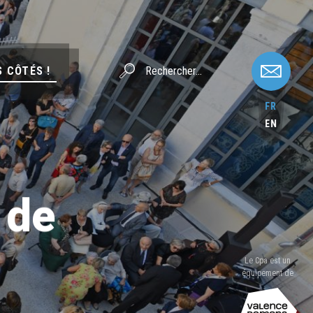
S CÔTÉS !
FR
EN
 de
Le Cpa est un
équipement de