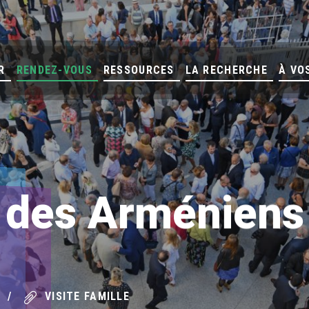
R
RENDEZ-VOUS
RESSOURCES
LA RECHERCHE
À VO
s des Arméniens
VISITE FAMILLE