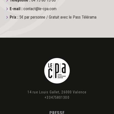
Téléphone :
04 75 80 13 00
E-mail :
contact@le-cpa.com
Prix :
5€ par personne / Gratuit avec le Pass Télérama
14 rue Louis Gallet, 26000 Valence
+33475801300
PRESSE